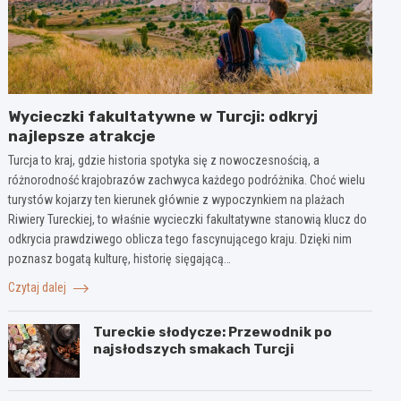
Wycieczki fakultatywne w Turcji: odkryj
najlepsze atrakcje
Turcja to kraj, gdzie historia spotyka się z nowoczesnością, a
różnorodność krajobrazów zachwyca każdego podróżnika. Choć wielu
turystów kojarzy ten kierunek głównie z wypoczynkiem na plażach
Riwiery Tureckiej, to właśnie wycieczki fakultatywne stanowią klucz do
odkrycia prawdziwego oblicza tego fascynującego kraju. Dzięki nim
poznasz bogatą kulturę, historię sięgającą…
Czytaj dalej
Tureckie słodycze: Przewodnik po
najsłodszych smakach Turcji