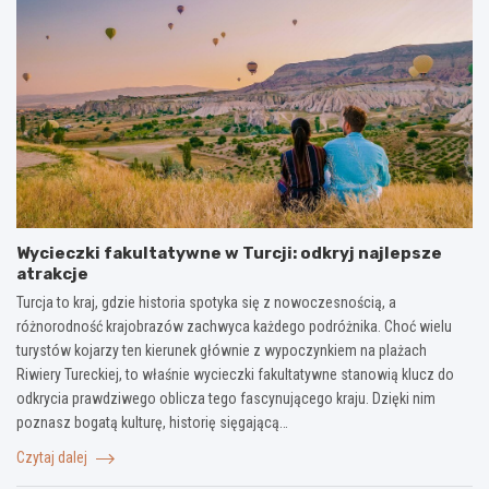
Wycieczki fakultatywne w Turcji: odkryj najlepsze
atrakcje
Turcja to kraj, gdzie historia spotyka się z nowoczesnością, a
różnorodność krajobrazów zachwyca każdego podróżnika. Choć wielu
turystów kojarzy ten kierunek głównie z wypoczynkiem na plażach
Riwiery Tureckiej, to właśnie wycieczki fakultatywne stanowią klucz do
odkrycia prawdziwego oblicza tego fascynującego kraju. Dzięki nim
poznasz bogatą kulturę, historię sięgającą…
Czytaj dalej