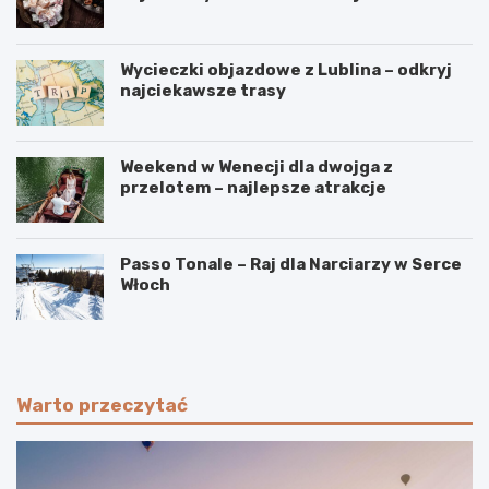
Wycieczki objazdowe z Lublina – odkryj
najciekawsze trasy
Weekend w Wenecji dla dwojga z
przelotem – najlepsze atrakcje
Passo Tonale – Raj dla Narciarzy w Serce
Włoch
Warto przeczytać