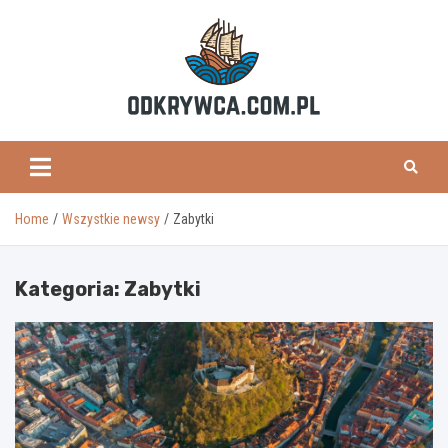
Skip
to
content
odkrywca.com.pl
Home
Wszystkie newsy
Zabytki
Kategoria:
Zabytki