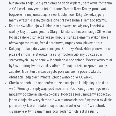
budynkiem znajduje się zapierająca dech w piersi, barokowa fontanna
z XVIII wieku nazywana też fontanną Trzech Rzek Krainy, ponieważ
bogowie na niej uosabiają Sawę, Ljubljanicę i Krkę. Zwiedzając ją
mamy wrażenie jakby została ona przewieziona z samego Rzymu.
Katedra św. Mikołaja w Lublanie to główny i największy kościół w
stolicy. Usytuowana jest na Starym Mieście, a historia sięga XIII wieku.
Posiada dwie bliźniacze wieże, kopułę, są też elementy wykonane z
różowego marmuru, freski barokowe, organy oraz piękny ołtarz.
Kolejną atrakcją do zwiedzenia jest Smoczy Most, które pilnowane są
przez 4 smoki. Te stworzenia są symbolem Lublany od czasów
starożytnych i są obecne w legendach o podaniach. Początkowo miał
być ozdobiony lwami ze skrzydłami. To najbardziej rozpoznawalny
zabytek. Most ten bardzo często pojawia się na pocztówkach,
obrazach i zdjęciach miasta. Zbudowano go w XX wieku.
Chwilą oddechu od spacerów może być rejs po Ljubljanicy. Łódki na
wzór Wenecji przepływają pod mostami. Podczas godzinnego rejsu
możemy podziwiać piękną okolicę. Podczas rejsu możemy zobaczyć
jeden z najciekawszych mostów a mianowicie potrójny most czyli nie
jeden a trzy, które oddalone są od siebie od kilka metrów i schodzą
się prawie w tym samym miejscu. Jeden z nich jest dla ruchu