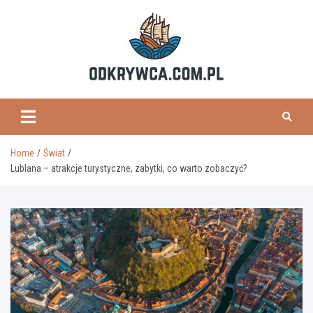
Skip
to
content
odkrywca.com.pl
Home
Świat
Lublana – atrakcje turystyczne, zabytki, co warto zobaczyć?