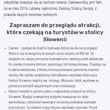
zabytków znajduje się w centrum miasta. Ciekawostką jest fakt,
ze w roku 2016 Lublanę ogłoszono Zieloną Stolicą Europy, z
powodu dużych terenów zielonych.
Zapraszam do przeglądu atrakcji,
które czekają na turystów w stolicy
Słowenii
Zamek – Ljubljanski Grad to budowla, której nie da się przegapić.
Wznosi się na wzgórzu w samym sercu miasta od 900 lat. Ze
względu na swoje położenie budowla ta to świetny punkt widokowy.
Do zamku możemy dotrzeć spacerując lub koleją liniową. Znajduje się
tu wieża widokowa, z której można podziwiać panoramę miasta i
okolicy. Na zamku znajdziemy interaktywne wystawy dotyczące
historii Słowenii, kaplica św. Jerzego, Muzeum Lalek, wystawę w
pomieszczeniach więziennych oraz restauracje.
Ratusz miejski to gmach jeden z najbardziej znanych w stolicy
Słowenii. Wygląd zewnętrzny budynku nawiązuje do stylu
weneckiego, natomiast wewnątrz możemy podziwiać pamiątki
przeszłości. Tu również mają miejsce wystawy czasowe. Przed