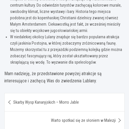
centrum kultury. Do odwiedzin turystów zachęcają kolorowe murale,
swobodny klimat, liczne wystawy i bary. Historia tego miejsca
podobna jest do kopenhaskiej Christianii dzielnicy zwanej również
Małym Amsterdamem. Ciekawostką jest fakt, że wcześniej mieściły
się tu obiekty wojskowe jugosłowiańskiej armii.
W niedalekiej okolicy Lulany znajduje się bardzo popularna atrakcja
czyli jaskinia Postojna, w której zobaczymy zróżnicowaną faunę.
Możemy skorzystać tu z przejażdżki podziemną kolejką gdzie można
zobaczyć fascynujący raj, który został ukształtowany przez
skraplającą się wodę. To wyzwanie dla speleologów.
Mam nadzieję, że przedstawione powyżej atrakcje są
interesujące i zachęcą Was do zwiedzenia Lublany.
Nawigacja
Skarby Wysp Kanaryjskich – Morro Jable
wpisu
Warto spotkać się ze słoniem w Malezji