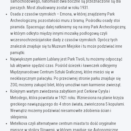
samochodowego, natomiast dwa boczne są przeznaczone są dla
pieszych. Most zbudowany został w roku 1931.
Osada z czasów rzymskich – Emona, w której znajdziemy Park
Archeologiczny, pozostałości muru z bramą. Pośrodku osady stoi
piramida. Spacerując dalej natkniemy się na inny Park Archeologiczny,
w którym odkryto między innymi mozaikę podłogową czyli
wczesnochrześcijańskie ślady z czasów rzymskich. Oprócz tych
znalezisk znajduje się tu Muzeum Miejskie i tu może podziwiać inne
pamiątki.
Największym parkiem Lublany jest Park Tivoli, tu możemy odpocząć
lub aktywnie spędzić czas. Pośród ścieżek i ławeczek odkryjemy
Międzynarodowe Centrum Sztuki Graficznej, które mieści się w
neoklasycznym pałacyku. Po przeciwnej stronie parku znajduje się
ZOO, możemy zakupić bilet, który umożliwi nam karmienie zwierząt.
Kolejnym wartym zwiedzenia zabytkiem jest Cerkiew Cyryla i
Metodego, która powstała w 1921 roku. Wzniesiona na planie krzyża
greckiego nawiązującego do 4 stron świata, zwieńczona 5 kopułami.
Wewnątrz możemy podziwiać niesamowite zdobienia ścian i
sklepienia.
Metelkova czyli alternatywne centrum miasta to dość oryginalne
miejsce w stolicy Słowenii, w którym znajduje się Autonomiczne