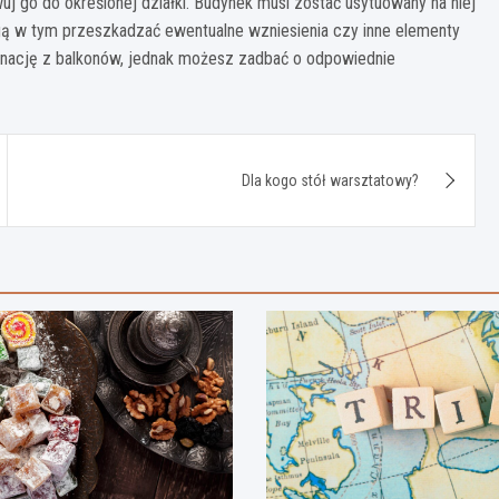
go do określonej działki. Budynek musi zostać usytuowany na niej
gą w tym przeszkadzać ewentualne wzniesienia czy inne elementy
nację z balkonów, jednak możesz zadbać o odpowiednie
Dla kogo stół warsztatowy?