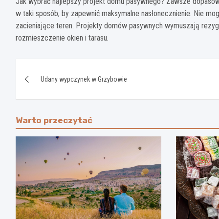
Jak wybrać najlepszy projekt domu pasywnego? Zawsze dopasowuj 
w taki sposób, by zapewnić maksymalne nasłonecznienie. Nie mo
zacieniające teren. Projekty domów pasywnych wymuszają rezyg
rozmieszczenie okien i tarasu.
Nawigacja
Udany wypczynek w Grzybowie
wpisu
Warto przeczytać