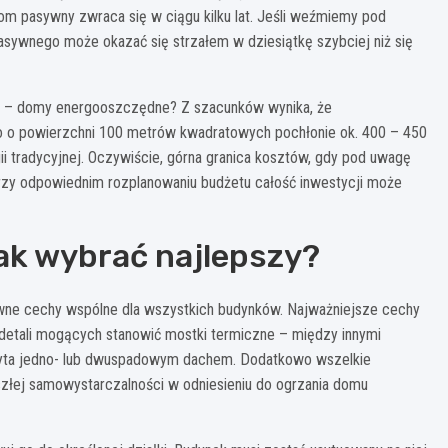
om pasywny zwraca się w ciągu kilku lat. Jeśli weźmiemy pod
sywnego może okazać się strzałem w dziesiątkę szybciej niż się
ej – domy energooszczędne? Z szacunków wynika, że
o powierzchni 100 metrów kwadratowych pochłonie ok. 400 – 450
ii tradycyjnej. Oczywiście, górna granica kosztów, gdy pod uwagę
rzy odpowiednim rozplanowaniu budżetu całość inwestycji może
ak wybrać najlepszy?
ne cechy wspólne dla wszystkich budynków. Najważniejsze cechy
detali mogących stanowić mostki termiczne – między innymi
 kryta jedno- lub dwuspadowym dachem. Dodatkowo wszelkie
szłej samowystarczalności w odniesieniu do ogrzania domu