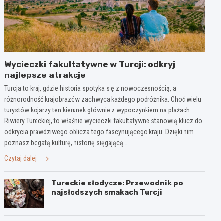
Wycieczki fakultatywne w Turcji: odkryj
najlepsze atrakcje
Turcja to kraj, gdzie historia spotyka się z nowoczesnością, a
różnorodność krajobrazów zachwyca każdego podróżnika. Choć wielu
turystów kojarzy ten kierunek głównie z wypoczynkiem na plażach
Riwiery Tureckiej, to właśnie wycieczki fakultatywne stanowią klucz do
odkrycia prawdziwego oblicza tego fascynującego kraju. Dzięki nim
poznasz bogatą kulturę, historię sięgającą…
Czytaj dalej
Tureckie słodycze: Przewodnik po
najsłodszych smakach Turcji