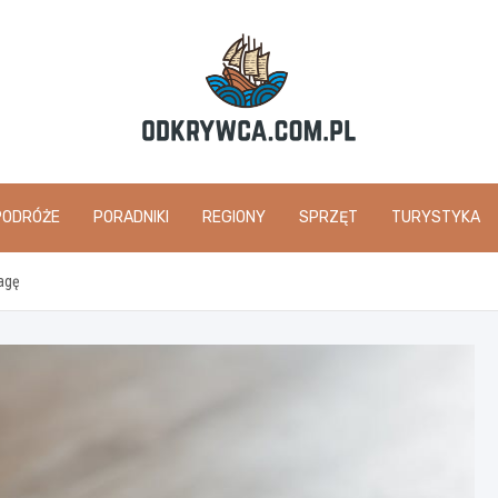
odkrywca.com.pl
PODRÓŻE
PORADNIKI
REGIONY
SPRZĘT
TURYSTYKA
agę