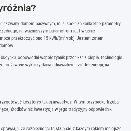
yróżnia?
być nazwany domem pasywnym, musi spełniać konkretne parametry
czędnego, najważniejszym parametrem jest właśnie
 może przekroczyć ono 15 kWh/(m²/rok). Jestem zatem
 domów.
 budynku, odpowiedni współczynnik przenikania ciepła, technologie
 możliwość wykorzystania odnawialnych źródeł energii, na
zygotować kosztorys takiej inwestycji. W tym przypadku trzeba
cej środków niż inwestycja w jego tradycyjny odpowiednik.
sprawiają, że rozbieżności te stają się z każdym rokiem mniejsze.