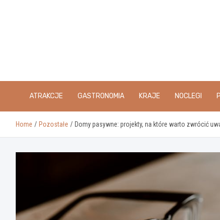
Skip
to
content
ATRAKCJE
GASTRONOMIA
KRAJE
NOCLEGI
Home
Pozostałe
Domy pasywne: projekty, na które warto zwrócić uw