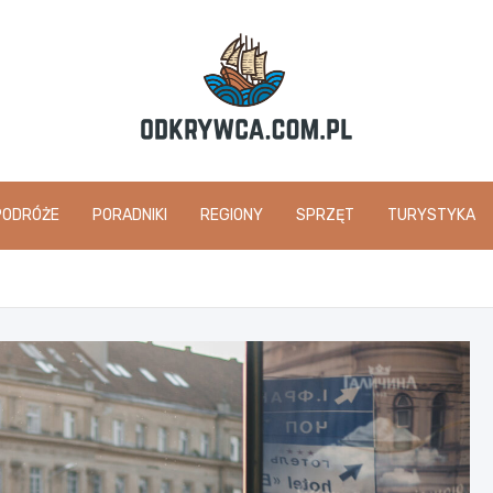
odkrywca.com.pl
PODRÓŻE
PORADNIKI
REGIONY
SPRZĘT
TURYSTYKA