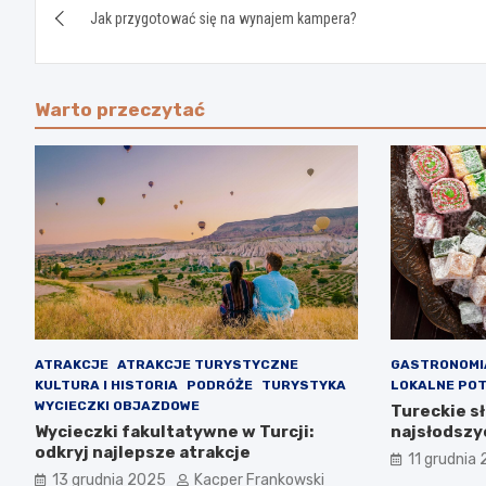
Jak przygotować się na wynajem kampera?
wpisu
Warto przeczytać
ATRAKCJE
ATRAKCJE TURYSTYCZNE
GASTRONOMI
KULTURA I HISTORIA
PODRÓŻE
TURYSTYKA
LOKALNE PO
WYCIECZKI OBJAZDOWE
Tureckie s
Wycieczki fakultatywne w Turcji:
najsłodszy
odkryj najlepsze atrakcje
11 grudnia
13 grudnia 2025
Kacper Frankowski