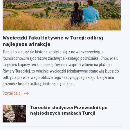
Wycieczki fakultatywne w Turcji: odkryj
najlepsze atrakcje
Turcja to kraj, gdzie historia spotyka się z nowoczesnością, a
różnorodność krajobrazów zachwyca każdego podróżnika. Choć wielu
turystów kojarzy ten kierunek głównie z wypoczynkiem na plażach
Riwiery Tureckiej, to właśnie wycieczki fakultatywne stanowią klucz do
odkrycia prawdziwego oblicza tego fascynującego kraju. Dzięki nim
poznasz bogatą kulturę, historię sięgającą…
Czytaj dalej
Tureckie słodycze: Przewodnik po
najsłodszych smakach Turcji