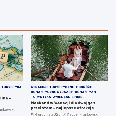
TURYSTYKA
ATRAKCJE TURYSTYCZNE
PODRÓŻE
ROMANTYCZNE WYJAZDY
ROMANTYZM
TURYSTYKA
ZWIEDZANIE MIAST
lina –
Weekend w Wenecji dla dwojga z
przelotem – najlepsze atrakcje
ankowski
4 grudnia 2025
Kacper Frankowski