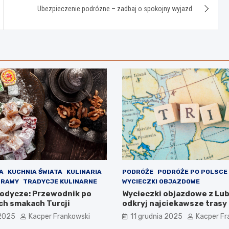
Ubezpieczenie podrózne – zadbaj o spokojny wyjazd
A
KUCHNIA ŚWIATA
KULINARIA
PODRÓŻE
PODRÓŻE PO POLSCE
TRAWY
TRADYCJE KULINARNE
WYCIECZKI OBJAZDOWE
łodycze: Przewodnik po
Wycieczki objazdowe z Lub
ch smakach Turcji
odkryj najciekawsze trasy
 2025
Kacper Frankowski
11 grudnia 2025
Kacper Fr