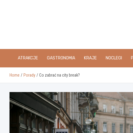
Skip
to
content
ATRAKCJE
GASTRONOMIA
KRAJE
NOCLEGI
Home
Porady
Co zabrać na city break?