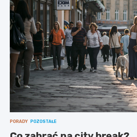
PORADY
POZOSTAŁE
Co zabrać na city break?