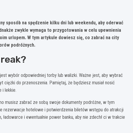
tny sposób na spędzenie kilku dni lub weekendu, aby oderwać
ednakże zwykle wymaga to przygotowania w celu upewnienia
oim urlopem. W tym artykule dowiesz się, co zabrać na city
torów podróżnych.
break?
st wybór odpowiedniej torby lub walizki. Ważne jest, aby wybrać
yt ciężki do przenoszenia. Pamiętaj, że będziesz musiał nosić
i lekkie.
wno musisz zabrać ze sobą swoje dokumenty podróżne, w tym
że rezerwacje hotelowe i potwierdzenia biletów wstępu do atrakcji
 ładowarce i ewentualnie power banku, aby nie zdechł ci w trakcie