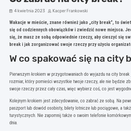
4 kwietnia 2023
Kacper Frankowski
Wakacje w mieście, znane również jako „city break”, to świe
się od codziennych obowiązków i zwiedzić nowe miejsca. J
się, że masz ze sobą odpowiednie rzeczy, aby cieszyć się sw
break i jak zorganizować swoje rzeczy przy użyciu organiza
W co spakować się na city 
Pierwszym krokiem w przygotowaniach do wyjazdu na city break je
rozmiar, który pomieści wszystkie twoje rzeczy, ale nie będzie zb
swoje rzeczy przez cały czas, więc wybierz coś, co jest wygodne 
Kolejnym krokiem jest zdecydowanie, co zabrać ze sobą. Na pe
paszport lub dowód osobisty, bilety lotnicze lub pociągowe, a tak
turystycznych. Nie zapomnij także o swoim telefonie komórkowym,
dnia.