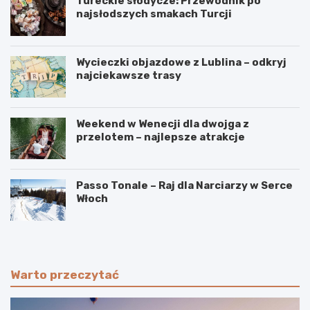
Tureckie słodycze: Przewodnik po
najsłodszych smakach Turcji
Wycieczki objazdowe z Lublina – odkryj
najciekawsze trasy
Weekend w Wenecji dla dwojga z
przelotem – najlepsze atrakcje
Passo Tonale – Raj dla Narciarzy w Serce
Włoch
Warto przeczytać