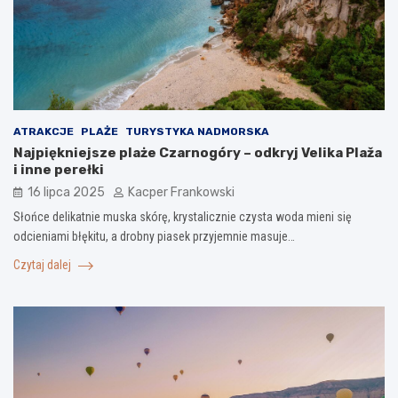
ATRAKCJE
PLAŻE
TURYSTYKA NADMORSKA
Najpiękniejsze plaże Czarnogóry – odkryj Velika Plaža
i inne perełki
16 lipca 2025
Kacper Frankowski
Słońce delikatnie muska skórę, krystalicznie czysta woda mieni się
odcieniami błękitu, a drobny piasek przyjemnie masuje…
Czytaj dalej