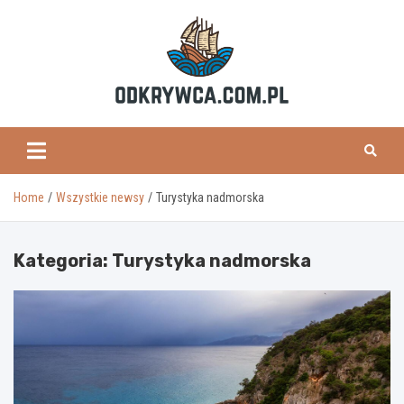
Skip
to
content
odkrywca.com.pl
Home
Wszystkie newsy
Turystyka nadmorska
Kategoria:
Turystyka nadmorska