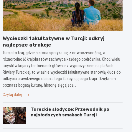
Wycieczki fakultatywne w Turcji: odkryj
najlepsze atrakcje
Turcja to kraj, gdzie historia spotyka się z nowoczesnością, a
różnorodność krajobrazów zachwyca każdego podróżnika. Choć wielu
turystów kojarzy ten kierunek głównie z wypoczynkiem na plażach
Riwiery Tureckiej, to właśnie wycieczki fakultatywne stanowią klucz do
odkrycia prawdziwego oblicza tego fascynującego kraju. Dzięki nim
poznasz bogatą kulturę, historię sięgającą…
Czytaj dalej
Tureckie słodycze: Przewodnik po
najsłodszych smakach Turcji