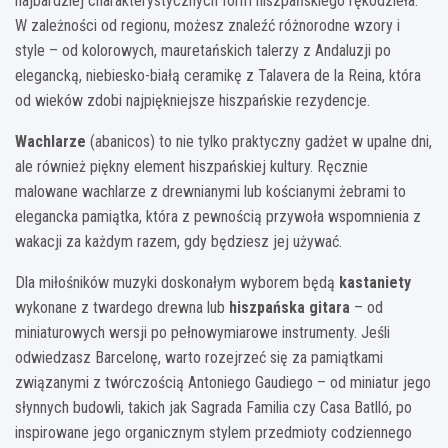
najbardziej charakterystycznych form hiszpańskiego rękodzieła.
W zależności od regionu, możesz znaleźć różnorodne wzory i
style – od kolorowych, mauretańskich talerzy z Andaluzji po
elegancką, niebiesko-białą ceramikę z Talavera de la Reina, która
od wieków zdobi najpiękniejsze hiszpańskie rezydencje.
Wachlarze
(abanicos) to nie tylko praktyczny gadżet w upalne dni,
ale również piękny element hiszpańskiej kultury. Ręcznie
malowane wachlarze z drewnianymi lub kościanymi żebrami to
elegancka pamiątka, która z pewnością przywoła wspomnienia z
wakacji za każdym razem, gdy będziesz jej używać.
Dla miłośników muzyki doskonałym wyborem będą
kastaniety
wykonane z twardego drewna lub
hiszpańska gitara
– od
miniaturowych wersji po pełnowymiarowe instrumenty. Jeśli
odwiedzasz Barcelonę, warto rozejrzeć się za pamiątkami
związanymi z twórczością Antoniego Gaudiego – od miniatur jego
słynnych budowli, takich jak Sagrada Familia czy Casa Batlló, po
inspirowane jego organicznym stylem przedmioty codziennego