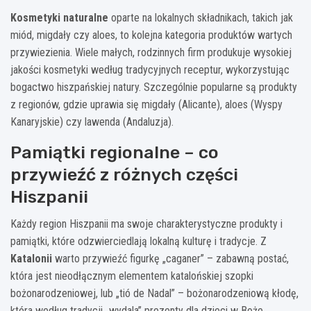
Kosmetyki naturalne
oparte na lokalnych składnikach, takich jak
miód, migdały czy aloes, to kolejna kategoria produktów wartych
przywiezienia. Wiele małych, rodzinnych firm produkuje wysokiej
jakości kosmetyki według tradycyjnych receptur, wykorzystując
bogactwo hiszpańskiej natury. Szczególnie popularne są produkty
z regionów, gdzie uprawia się migdały (Alicante), aloes (Wyspy
Kanaryjskie) czy lawenda (Andaluzja).
Pamiątki regionalne – co
przywieźć z różnych części
Hiszpanii
Każdy region Hiszpanii ma swoje charakterystyczne produkty i
pamiątki, które odzwierciedlają lokalną kulturę i tradycje. Z
Katalonii
warto przywieźć figurkę „caganer” – zabawną postać,
która jest nieodłącznym elementem katalońskiej szopki
bożonarodzeniowej, lub „tió de Nadal” – bożonarodzeniową kłodę,
która według tradycji „wydala” prezenty dla dzieci w Boże