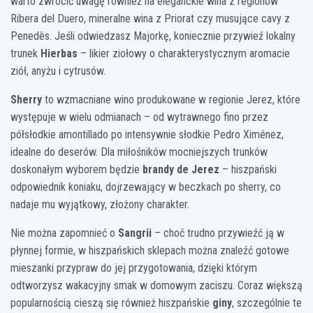
warto zwrócić uwagę również na eleganckie wina z regionów
Ribera del Duero, mineralne wina z Priorat czy musujące cavy z
Penedès. Jeśli odwiedzasz Majorkę, koniecznie przywieź lokalny
trunek
Hierbas
– likier ziołowy o charakterystycznym aromacie
ziół, anyżu i cytrusów.
Sherry
to wzmacniane wino produkowane w regionie Jerez, które
występuje w wielu odmianach – od wytrawnego fino przez
półsłodkie amontillado po intensywnie słodkie Pedro Ximénez,
idealne do deserów. Dla miłośników mocniejszych trunków
doskonałym wyborem będzie
brandy de Jerez
– hiszpański
odpowiednik koniaku, dojrzewający w beczkach po sherry, co
nadaje mu wyjątkowy, złożony charakter.
Nie można zapomnieć o
Sangrii
– choć trudno przywieźć ją w
płynnej formie, w hiszpańskich sklepach można znaleźć gotowe
mieszanki przypraw do jej przygotowania, dzięki którym
odtworzysz wakacyjny smak w domowym zaciszu. Coraz większą
popularnością cieszą się również hiszpańskie
giny
, szczególnie te