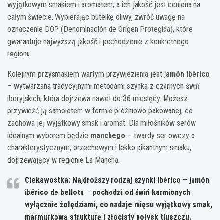
wyjątkowym smakiem i aromatem, a ich jakość jest ceniona na
całym świecie. Wybierając butelkę oliwy, zwróć uwagę na
oznaczenie DOP (Denominación de Origen Protegida), które
gwarantuje najwyższą jakość i pochodzenie z konkretnego
regionu.
Kolejnym przysmakiem wartym przywiezienia jest
jamón ibérico
– wytwarzana tradycyjnymi metodami szynka z czarnych świń
iberyjskich, która dojrzewa nawet do 36 miesięcy. Możesz
przywieźć ją samolotem w formie próżniowo pakowanej, co
zachowa jej wyjątkowy smak i aromat. Dla miłośników serów
idealnym wyborem będzie
manchego
– twardy ser owczy o
charakterystycznym, orzechowym i lekko pikantnym smaku,
dojrzewający w regionie La Mancha.
Ciekawostka: Najdroższy rodzaj szynki ibérico – jamón
ibérico de bellota – pochodzi od świń karmionych
wyłącznie żołędziami, co nadaje mięsu wyjątkowy smak,
marmurkową strukturę i złocisty połysk tłuszczu.