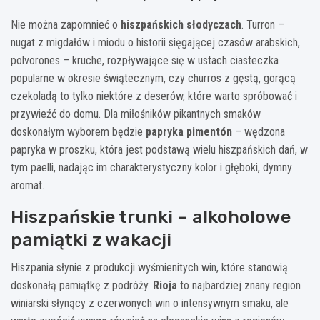
Nie można zapomnieć o
hiszpańskich słodyczach
. Turron –
nugat z migdałów i miodu o historii sięgającej czasów arabskich,
polvorones – kruche, rozpływające się w ustach ciasteczka
popularne w okresie świątecznym, czy churros z gęstą, gorącą
czekoladą to tylko niektóre z deserów, które warto spróbować i
przywieźć do domu. Dla miłośników pikantnych smaków
doskonałym wyborem będzie
papryka pimentón
– wędzona
papryka w proszku, która jest podstawą wielu hiszpańskich dań, w
tym paelli, nadając im charakterystyczny kolor i głęboki, dymny
aromat.
Hiszpańskie trunki – alkoholowe
pamiątki z wakacji
Hiszpania słynie z produkcji wyśmienitych win, które stanowią
doskonałą pamiątkę z podróży.
Rioja
to najbardziej znany region
winiarski słynący z czerwonych win o intensywnym smaku, ale