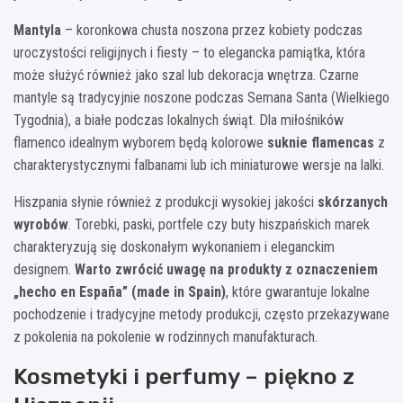
Mantyla
– koronkowa chusta noszona przez kobiety podczas
uroczystości religijnych i fiesty – to elegancka pamiątka, która
może służyć również jako szal lub dekoracja wnętrza. Czarne
mantyle są tradycyjnie noszone podczas Semana Santa (Wielkiego
Tygodnia), a białe podczas lokalnych świąt. Dla miłośników
flamenco idealnym wyborem będą kolorowe
suknie flamencas
z
charakterystycznymi falbanami lub ich miniaturowe wersje na lalki.
Hiszpania słynie również z produkcji wysokiej jakości
skórzanych
wyrobów
. Torebki, paski, portfele czy buty hiszpańskich marek
charakteryzują się doskonałym wykonaniem i eleganckim
designem.
Warto zwrócić uwagę na produkty z oznaczeniem
„hecho en España” (made in Spain)
, które gwarantuje lokalne
pochodzenie i tradycyjne metody produkcji, często przekazywane
z pokolenia na pokolenie w rodzinnych manufakturach.
Kosmetyki i perfumy – piękno z