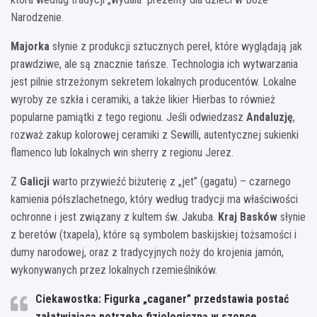
Narodzenie.
Majorka
słynie z produkcji sztucznych pereł, które wyglądają jak
prawdziwe, ale są znacznie tańsze. Technologia ich wytwarzania
jest pilnie strzeżonym sekretem lokalnych producentów. Lokalne
wyroby ze szkła i ceramiki, a także likier Hierbas to również
popularne pamiątki z tego regionu. Jeśli odwiedzasz
Andaluzję
,
rozważ zakup kolorowej ceramiki z Sewilli, autentycznej sukienki
flamenco lub lokalnych win sherry z regionu Jerez.
Z
Galicji
warto przywieźć biżuterię z „jet” (gagatu) – czarnego
kamienia półszlachetnego, który według tradycji ma właściwości
ochronne i jest związany z kultem św. Jakuba.
Kraj Basków
słynie
z beretów (txapela), które są symbolem baskijskiej tożsamości i
dumy narodowej, oraz z tradycyjnych noży do krojenia jamón,
wykonywanych przez lokalnych rzemieślników.
Ciekawostka: Figurka „caganer” przedstawia postać
załatwiającą potrzebę fizjologiczną w szopce