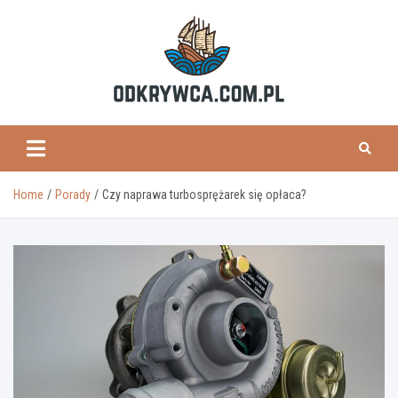
Skip
to
content
odkrywca.com.pl
Home
Porady
Czy naprawa turbosprężarek się opłaca?