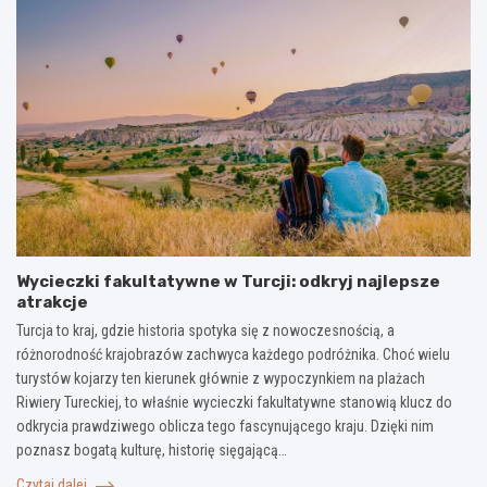
Wycieczki fakultatywne w Turcji: odkryj najlepsze
atrakcje
Turcja to kraj, gdzie historia spotyka się z nowoczesnością, a
różnorodność krajobrazów zachwyca każdego podróżnika. Choć wielu
turystów kojarzy ten kierunek głównie z wypoczynkiem na plażach
Riwiery Tureckiej, to właśnie wycieczki fakultatywne stanowią klucz do
odkrycia prawdziwego oblicza tego fascynującego kraju. Dzięki nim
poznasz bogatą kulturę, historię sięgającą…
Czytaj dalej