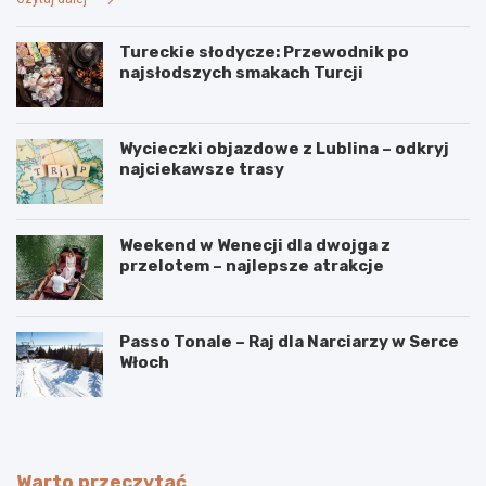
Tureckie słodycze: Przewodnik po
najsłodszych smakach Turcji
Wycieczki objazdowe z Lublina – odkryj
najciekawsze trasy
Weekend w Wenecji dla dwojga z
przelotem – najlepsze atrakcje
Passo Tonale – Raj dla Narciarzy w Serce
Włoch
Warto przeczytać