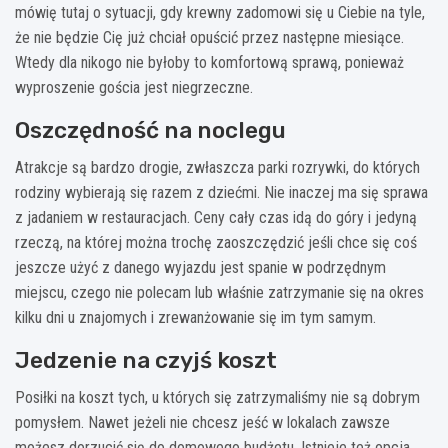
mówię tutaj o sytuacji, gdy krewny zadomowi się u Ciebie na tyle,
że nie będzie Cię już chciał opuścić przez następne miesiące.
Wtedy dla nikogo nie byłoby to komfortową sprawą, ponieważ
wyproszenie gościa jest niegrzeczne.
Oszczędność na noclegu
Atrakcje są bardzo drogie, zwłaszcza parki rozrywki, do których
rodziny wybierają się razem z dziećmi. Nie inaczej ma się sprawa
z jadaniem w restauracjach. Ceny cały czas idą do góry i jedyną
rzeczą, na której można trochę zaoszczędzić jeśli chce się coś
jeszcze użyć z danego wyjazdu jest spanie w podrzędnym
miejscu, czego nie polecam lub właśnie zatrzymanie się na okres
kilku dni u znajomych i zrewanżowanie się im tym samym.
Jedzenie na czyjś koszt
Posiłki na koszt tych, u których się zatrzymaliśmy nie są dobrym
pomysłem. Nawet jeżeli nie chcesz jeść w lokalach zawsze
możesz dorzucić się do domowego budżetu. Istnieje też opcja