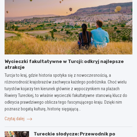
Wycieczki fakultatywne w Turcji: odkryj najlepsze
atrakcje
Turcja to kraj, gdzie historia spotyka się z nowoczesnością, a
różnorodność krajobrazów zachwyca każdego podróżnika. Choć wielu
turystów kojarzy ten kierunek głównie z wypoczynkiem na plażach
Riwiery Tureckiej, to właśnie wycieczki fakultatywne stanowią klucz do
odkrycia prawdziwego oblicza tego fascynującego kraju. Dzięki nim
poznasz bogatą kulturę, historię sięgającą…
Czytaj dalej
Tureckie słodycze: Przewodnik po