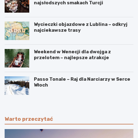
najsłodszych smakach Turcji
Wycieczki objazdowe z Lublina – odkryj
najciekawsze trasy
Weekend w Wenecji dla dwojga z
przelotem – najlepsze atrakcje
Passo Tonale – Raj dla Narciarzy w Serce
Włoch
Warto przeczytać