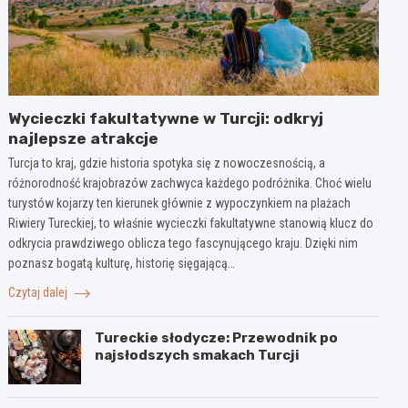
Wycieczki fakultatywne w Turcji: odkryj
najlepsze atrakcje
Turcja to kraj, gdzie historia spotyka się z nowoczesnością, a
różnorodność krajobrazów zachwyca każdego podróżnika. Choć wielu
turystów kojarzy ten kierunek głównie z wypoczynkiem na plażach
Riwiery Tureckiej, to właśnie wycieczki fakultatywne stanowią klucz do
odkrycia prawdziwego oblicza tego fascynującego kraju. Dzięki nim
poznasz bogatą kulturę, historię sięgającą…
Czytaj dalej
Tureckie słodycze: Przewodnik po
najsłodszych smakach Turcji