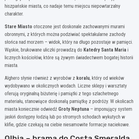
hiszpańskie miasta, co nadaje temu miejscu niepowtarzalny
charakter.
Stare Miasto
otoczone jest doskonale zachowanymi murami
obronnymi, z których można podziwiać spektakularne zachody
słońca nad morzem – widok, który na długo pozostaje w pamięci.
Wąskie, brukowane uliczki prowadzą do
Katedry Santa Maria
i
licznych kościołów, które są żywym świadectwem bogatej historii
miasta.
Alghero słynie również z wyrobów z
koralu
, który od wieków
wydobywano w okolicznych wodach. Liczne sklepy i warsztaty
oferują oryginalną biżuterię i pamiątki z tego szlachetnego
materiału, stanowiące doskonałą pamiątkę z podróży. W okolicach
miasta koniecznie odwiedź
Groty Neptuna
– imponujący system
jaskiń dostępny łodzią lub po stromych schodach wykutych w
klifie, gdzie czekają na ciebie niesamowite formacje naciekowe.
Olbia – brama do Costa Smeralda