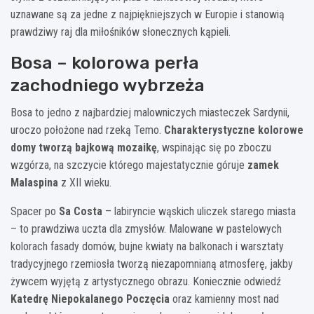
uznawane są za jedne z najpiękniejszych w Europie i stanowią
prawdziwy raj dla miłośników słonecznych kąpieli.
Bosa – kolorowa perła
zachodniego wybrzeża
Bosa to jedno z najbardziej malowniczych miasteczek Sardynii,
uroczo położone nad rzeką Temo.
Charakterystyczne kolorowe
domy tworzą bajkową mozaikę
, wspinając się po zboczu
wzgórza, na szczycie którego majestatycznie góruje
zamek
Malaspina
z XII wieku.
Spacer po
Sa Costa
– labiryncie wąskich uliczek starego miasta
– to prawdziwa uczta dla zmysłów. Malowane w pastelowych
kolorach fasady domów, bujne kwiaty na balkonach i warsztaty
tradycyjnego rzemiosła tworzą niezapomnianą atmosferę, jakby
żywcem wyjętą z artystycznego obrazu. Koniecznie odwiedź
Katedrę Niepokalanego Poczęcia
oraz kamienny most nad