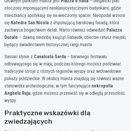
Głównym punktem miasta jest
Piazza d’Italia
– elegancki plac
otoczony imponującymi neoklasycystycznymi budynkami, gdzie
mieszkańcy spotykają się na wieczorny spacer. Nieopodal wznosi
się
Katedra San Nicola
z imponującą barokową fasadą, która
zachwyca bogactwem detali. Warto również odwiedzić
Palazzo
Ducale
– dawną siedzibę książąt Sabaudii, obecnie ratusz miejski,
będący świadectwem historycznej rangi miasta.
Sassari słynie z
Cavalcata Sarda
– barwnego festiwalu
odbywającego się w maju, podczas którego możesz podziwiać
tradycyjne stroje z różnych regionów wyspy oraz widowiskowe
pokazy jeździeckie. W okolicy miasta znajdują się również ważne
stanowiska archeologiczne, w tym fascynująca
nekropolia
Anghelu Ruju
, gdzie możesz przenieść się w odległą przeszłość
wyspy.
Praktyczne wskazówki dla
zwiedzających