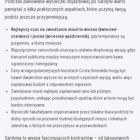
Podczas planowania wycieczki objazdowej po Sardynii warto
pamiętać o kilku praktycznych aspektach, które uczynią twoją
podróż jeszcze przyjemniejszą:
Najlepszy czas na zwiedzanie miast to wiosna (kwiecień-
czerwiec) i jesień (wrzesień-październik)
, gdy temperatury są
przyjemne, a tłumy mniejsze.
Wypożyczenie samochodu znacząco ułatwia eksplorację wyspy, gdyż
transport publiczny między mniejszymi miejscowościami bywa
ograniczony i nieregularny.
Ceny w najpopularniejszych kurortach Costa Smeralda mogą być
nawet dwukrotnie wyższe niż w innych częściach wyspy, warto więc
zaplanować budżet z odpowiednim zapasem.
Zwiedzanie miast najlepiej zaplanować rano lub późnym
popołudniem, unikając południowych upałów, które w lecie mogą być
bardzo intensywne.
Wycieczki fakultatywne organizowane przez lokalne biura podróży to
dobry sposób na poznanie trudniej dostępnych miejsc i lokalnych
sekretów, o których nie przeczytasz w przewodnikach.
Sardynia to wyspa fascynujących kontrastów – od luksusowych