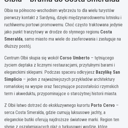
Olbia na północno-wschodnim wybrzeżu to dla wielu turystów
pierwszy kontakt z Sardynią, dzięki międzynarodowemu lotnisku i
ruchliwemu portowi promowemu. Choć często traktowana jedynie
jako punkt tranzytowy w drodze do słynnego regionu
Costa
Smeralda
, samo miasto ma wiele do zaoferowania i zasługuje na
dłuższy postój.
Centrum Olbii skupia się wokół
Corso Umberto
– tętniącego
życiem deptaka z licznymi restauracjami, przytulnymi barami i
eleganckimi sklepami. Podczas spaceru odkryjesz
Bazylikę San
Simplicio
– jeden z najważniejszych przykładów architektury
romańskiej na wyspie oraz fascynujące pozostałości rzymskich
term i akweduktu, przypominające o starożytnej historii miasta.
Z Olbii łatwo dotrzeć do ekskluzywnego kurortu
Porto Cervo
–
serca Costa Smeralda, gdzie cumują luksusowe jachty, a
eleganckie butiki oferują najdroższe światowe marki. Region ten
słynie z oszałamiających plaż o turkusowej wodzie, które