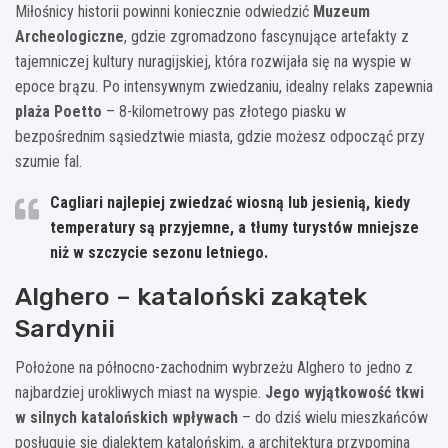
Miłośnicy historii powinni koniecznie odwiedzić
Muzeum
Archeologiczne
, gdzie zgromadzono fascynujące artefakty z
tajemniczej kultury nuragijskiej, która rozwijała się na wyspie w
epoce brązu. Po intensywnym zwiedzaniu, idealny relaks zapewnia
plaża Poetto
– 8-kilometrowy pas złotego piasku w
bezpośrednim sąsiedztwie miasta, gdzie możesz odpocząć przy
szumie fal.
Cagliari najlepiej zwiedzać wiosną lub jesienią, kiedy
temperatury są przyjemne, a tłumy turystów mniejsze
niż w szczycie sezonu letniego.
Alghero – kataloński zakątek
Sardynii
Położone na północno-zachodnim wybrzeżu Alghero to jedno z
najbardziej urokliwych miast na wyspie.
Jego wyjątkowość tkwi
w silnych katalońskich wpływach
– do dziś wielu mieszkańców
posługuje się dialektem katalońskim, a architektura przypomina