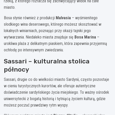
rzeką, z którego roztacza się zachwycający widok na całe
miasto.
Bosa słynie również z produkcji
Malvasia
– wyśmienitego
słodkiego wina deserowego, którego możesz skosztować w
lokalnych winiarniach, poznając przy okazji tajniki jego
wytwarzania. Niedaleko miasta znajduje się
Bosa Marina
–
urokliwa plaża z delikatnym piaskiem, która zapewnia przyjemną
ochłodę po intensywnym zwiedzaniu.
Sassari – kulturalna stolica
północy
Sassari, drugie co do wielkości miasto Sardynii, często pozostaje
w cieniu turystycznych kurortów, ale oferuje autentyczne
doświadczenie sardyńskiego życia miejskiego. To ważny ośrodek
uniwersytecki z bogatą historią i tętniącą życiem kulturą, gdzie
możesz poczuć prawdziwy rytm wyspy.