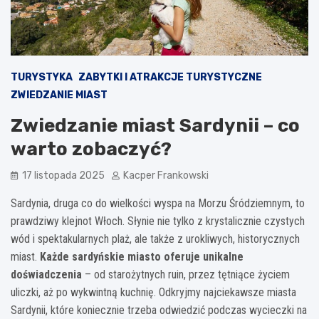
TURYSTYKA
ZABYTKI I ATRAKCJE TURYSTYCZNE
ZWIEDZANIE MIAST
Zwiedzanie miast Sardynii – co
warto zobaczyć?
17 listopada 2025
Kacper Frankowski
Sardynia, druga co do wielkości wyspa na Morzu Śródziemnym, to
prawdziwy klejnot Włoch. Słynie nie tylko z krystalicznie czystych
wód i spektakularnych plaż, ale także z urokliwych, historycznych
miast.
Każde sardyńskie miasto oferuje unikalne
doświadczenia
– od starożytnych ruin, przez tętniące życiem
uliczki, aż po wykwintną kuchnię. Odkryjmy najciekawsze miasta
Sardynii, które koniecznie trzeba odwiedzić podczas wycieczki na