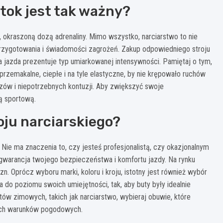
tok jest tak ważny?
, okraszoną dozą adrenaliny. Mimo wszystko, narciarstwo to nie
rzygotowania i świadomości zagrożeń. Zakup odpowiedniego stroju
a jazda prezentuje typ umiarkowanej intensywności. Pamiętaj o tym,
rzemakalne, ciepłe i na tyle elastyczne, by nie krępowało ruchów
azów i niepotrzebnych kontuzji. Aby zwiększyć swoje
ą sportową.
oju narciarskiego?
Nie ma znaczenia to, czy jesteś profesjonalistą, czy okazjonalnym
 gwarancja twojego bezpieczeństwa i komfortu jazdy. Na rynku
n. Oprócz wyboru marki, koloru i kroju, istotny jest również wybór
do poziomu swoich umiejętności, tak, aby buty były idealnie
ów zimowych, takich jak narciarstwo, wybieraj obuwie, które
ych warunków pogodowych.