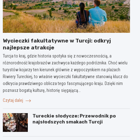
Wycieczki fakultatywne w Turcji: odkryj
najlepsze atrakcje
Turcja to kraj, gdzie historia spotyka się z nowoczesnością, a
różnorodność krajobrazów zachwyca każdego podróżnika. Choć wielu
turystów kojarzy ten kierunek głównie z wypoczynkiem na plażach
Riwiery Tureckiej, to właśnie wycieczki fakultatywne stanowią klucz do
odkrycia prawdziwego oblicza tego fascynującego kraju. Dzięki nim
poznasz bogatą kulturę, historię sięgającą…
Czytaj dalej
Tureckie słodycze: Przewodnik po
najsłodszych smakach Turcji