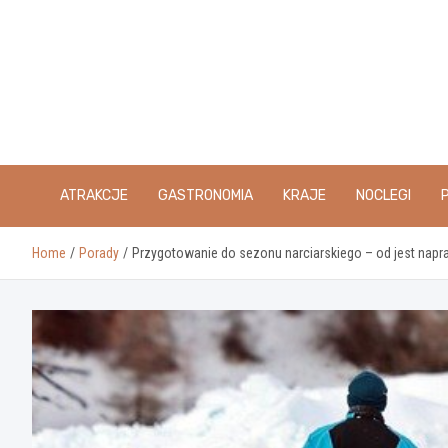
Skip
to
content
ATRAKCJE
GASTRONOMIA
KRAJE
NOCLEGI
Home
Porady
Przygotowanie do sezonu narciarskiego – od jest nap