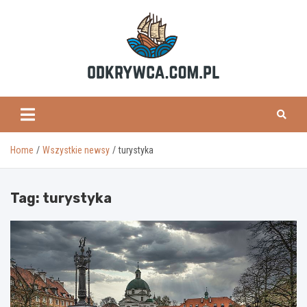
Skip
to
content
odkrywca.com.pl
Home
Wszystkie newsy
turystyka
Tag:
turystyka